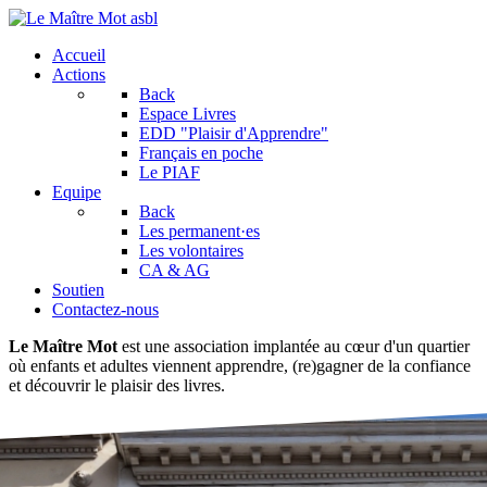
Accueil
Actions
Back
Espace Livres
EDD "Plaisir d'Apprendre"
Français en poche
Le PIAF
Equipe
Back
Les permanent·es
Les volontaires
CA & AG
Soutien
Contactez-nous
Le Maître Mot
est une association implantée au cœur d'un quartier
où enfants et adultes viennent apprendre, (re)gagner de la confiance
et découvrir le plaisir des livres.