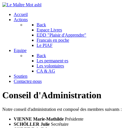
Accueil
Actions
Back
Espace Livres
EDD "Plaisir d'Apprendre"
Français en poche
Le PIAF
Equipe
Back
Les permanent·es
Les volontaires
CA & AG
Soutien
Contactez-nous
Conseil d'Administration
Notre conseil d'administration est composé des membres suivants :
VIENNE Marie-Mathilde
Présidente
SCHÖLLER Julie
Secrétaire